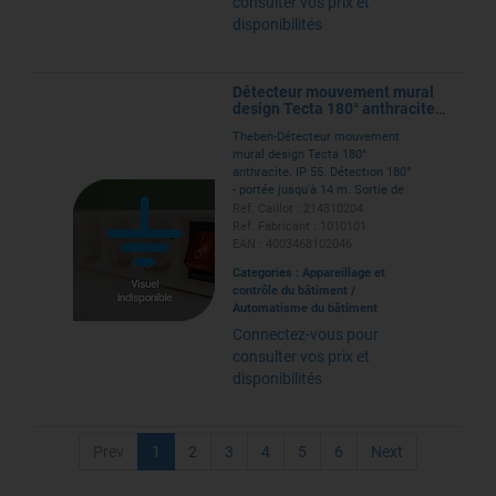
consulter vos prix et
disponibilités
Détecteur mouvement mural
design Tecta 180° anthracite
14 mètres IP55
Theben-Détecteur mouvement
mural design Tecta 180°
anthracite. IP 55. Détection 180°
- portée jusqu'à 14 m. Sortie de
commutation jusqu'à 400 W LED.
Ref. Caillot : 214810204
Réglages lux, temporisation et
Ref. Fabricant : 1010101
sensibilité. Mode crépusculaire
EAN : 4003468102046
et fonction test.
Categories :
Appareillage et
contrôle du bâtiment
/
Automatisme du bâtiment
Connectez-vous pour
consulter vos prix et
disponibilités
Prev
1
2
3
4
5
6
Next