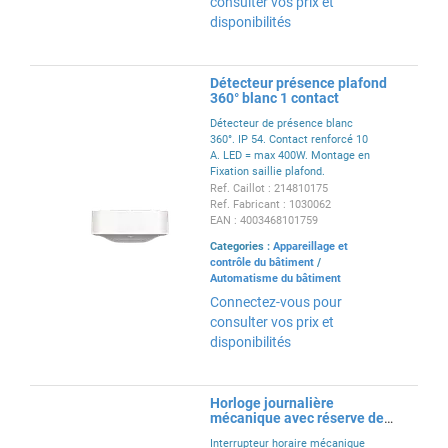
consulter vos prix et
disponibilités
Détecteur présence plafond
360° blanc 1 contact
Détecteur de présence blanc
360°. IP 54. Contact renforcé 10
A. LED = max 400W. Montage en
Fixation saillie plafond.
Détection Diamètre 10 m à 2.5
Ref. Caillot : 214810175
m de haut. Réglage tempo 15
Ref. Fabricant : 1030062
sec-30 min + impulsion. Réglage
EAN : 4003468101759
possible par télécommande.
Categories :
Appareillage et
contrôle du bâtiment
/
Automatisme du bâtiment
Connectez-vous pour
consulter vos prix et
disponibilités
Horloge journalière
mécanique avec réserve de
marche 1 c unipolaire
Interrupteur horaire mécanique