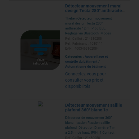
Détecteur mouvement mural
design Tecta 280° anthracite
12 mètres IP55 Bluetooth
Theben-Détecteur mouvement
mural design Tecta 280°
anthracite 12 m IP 55 BLE.
Réglage via Bluetooth. Modes
Auto, Permanent, D-MODE.
Ref. Caillot : 214810208
Couplage possible en groupes.
Ref. Fabricant : 1010111
Mesure permanente de la
EAN : 4003468102084
lumière, détection arrière,
Categories :
Appareillage et
fonction test, impulsion.
contrôle du bâtiment
/
Automatisme du bâtiment
Connectez-vous pour
consulter vos prix et
disponibilités
Détecteur mouvement saillie
plafond 360° blanc 1c
Détecteur de mouvement 360°
blanc. fixation Fixation saillie
plafond. Détection Diamètre 7 m
à 2.5 m de haut. IP54. 1 Contact
10A renforcé (250W LED).
Ref. Caillot : 214800501