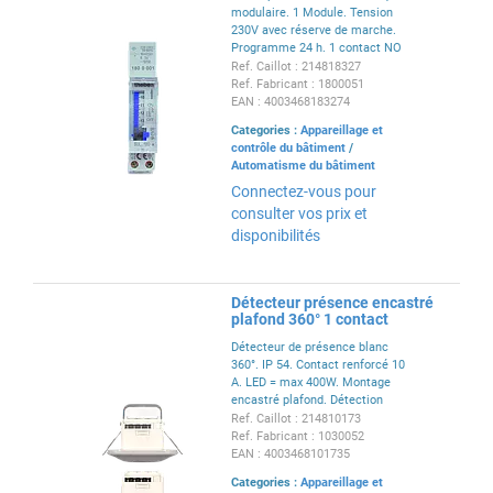
modulaire. 1 Module. Tension
230V avec réserve de marche.
Programme 24 h. 1 contact NO
16A. Minimum de
Ref. Caillot : 214818327
programmation 15 min.
Ref. Fabricant : 1800051
EAN : 4003468183274
Categories :
Appareillage et
contrôle du bâtiment
/
Automatisme du bâtiment
Connectez-vous pour
consulter vos prix et
disponibilités
Détecteur présence encastré
plafond 360° 1 contact
Détecteur de présence blanc
360°. IP 54. Contact renforcé 10
A. LED = max 400W. Montage
encastré plafond. Détection
Diamètre 10 m à 2.5 m de haut.
Ref. Caillot : 214810173
Réglage TEMPO 15 sec-30 min +
Ref. Fabricant : 1030052
impulsion. Réglage possible via
EAN : 4003468101735
télécommande.
Categories :
Appareillage et