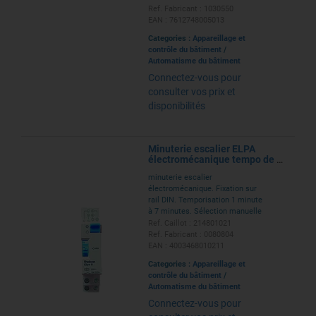
TEMPO 10 sec-60 min +
Ref. Fabricant : 1030550
impulsion. Option réglage par
EAN : 7612748005013
télécommande
Categories :
Appareillage et
contrôle du bâtiment
/
Automatisme du bâtiment
Connectez-vous pour
consulter vos prix et
disponibilités
Minuterie escalier ELPA
électromécanique tempo de 1
a 7 mn
minuterie escalier
électromécanique. Fixation sur
rail DIN. Temporisation 1 minute
à 7 minutes. Sélection manuelle
3 ou 4 fils. Commande de
Ref. Caillot : 214801021
marche forcée.
Ref. Fabricant : 0080804
EAN : 4003468010211
Categories :
Appareillage et
contrôle du bâtiment
/
Automatisme du bâtiment
Connectez-vous pour