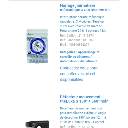
Horloge journalière
mécanique avec réserve de
marche
Interrupteur horaire mécanique
modulaire. 3 Modules. Tension
230V avec réserve de marche.
Programme 24 h. 1 contact 16A.
Minimum de programmation 15
Ref. Caillot : 214818274
min.
Ref. Fabricant : 1810151
EAN : 4003468182741
Categories :
Appareillage et
contrôle du bâtiment
/
Automatisme du bâtiment
Connectez-vous pour
consulter vos prix et
disponibilités
Détecteur mouvement
theLuxa S 180° + 360° noir
Détecteur de mouvement noir
pour installation extérieur. Angle
de détection 180°, portée 12 m à
2.5m de Hauteur. IP55. Contact
alimenté 10A. Coupure lampe
Ref. Caillot : 214810025