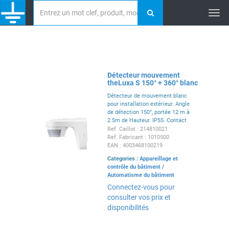
Tog
nav
Détecteur mouvement
theLuxa S 150° + 360° blanc
Détecteur de mouvement blanc
pour installation extérieur. Angle
de détection 150°, portée 12 m à
2.5m de Hauteur. IP55. Contact
alimenté 10A. Coupure lampe
Ref. Caillot : 214810021
LED max 100W. temporisation 1
Ref. Fabricant : 1010500
sec à 20 min.
EAN : 4003468100219
Categories :
Appareillage et
contrôle du bâtiment
/
Automatisme du bâtiment
Connectez-vous pour
consulter vos prix et
disponibilités