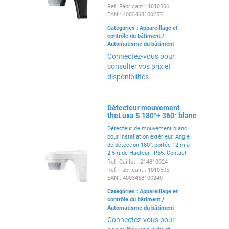
LED max 100W. temporisation 1
Ref. Fabricant : 1010506
sec à 20 min.
EAN : 4003468100257
Categories :
Appareillage et
contrôle du bâtiment
/
Automatisme du bâtiment
Connectez-vous pour
consulter vos prix et
disponibilités
Détecteur mouvement
theLuxa S 180°+ 360° blanc
Détecteur de mouvement blanc
pour installation extérieur. Angle
de détection 180°, portée 12 m à
2.5m de Hauteur. IP55. Contact
alimenté 10A. Coupure lampe
Ref. Caillot : 214810024
LED max 100W. temporisation 1
Ref. Fabricant : 1010505
sec à 20 min.
EAN : 4003468100240
Categories :
Appareillage et
contrôle du bâtiment
/
Automatisme du bâtiment
Connectez-vous pour