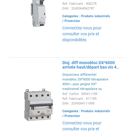
Type A, Type AC et Type F,
Ref. Fabricant : 406278
interrupteurs sectionneur DX³ -
EAN : 3245064062787
110V~ à 415V~ - 1 module
Categories :
Produits industriels
/
Protection
Connectez-vous pour
consulter vos prix et
disponibilités
Disj. diff monobloc DX³6000
arrivée haut/départ bas vis 4P
32A typeAC 30mA
Disjoncteur différentiel
monobloc DX³6000 tétrapolaire
400V~ pour peigne HX³
traditionnel tétrapolaire ou
câblage TypeAC 30mA 32A -
Ref. Caillot : 009411189
courbe C arrivée haute et départ
Ref. Fabricant : 411189
bas par bornes à vis pour
EAN : 3245064111898
protection des départs - 4
Categories :
Produits industriels
modules
/
Protection
Connectez-vous pour
consulter vos prix et