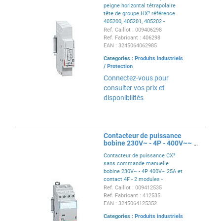
peigne horizontal tétrapolaire
tête de groupe HX³ référence
405200, 405201, 405202 -
section de raccordement 6mm²
Ref. Caillot : 009406298
à 16mm² - 1 module
Ref. Fabricant : 406298
EAN : 3245064062985
Categories :
Produits industriels
/
Protection
Connectez-vous pour
consulter vos prix et
disponibilités
Contacteur de puissance
bobine 230V~ - 4P - 400V~~ -
25 A - 4F - 2 modules
Contacteur de puissance CX³
sans commande manuelle
bobine 230V~ - 4P 400V~ 25A et
contact 4F - 2 modules -
conforme NF EN 61095
Ref. Caillot : 009412535
Ref. Fabricant : 412535
EAN : 3245064125352
Categories :
Produits industriels