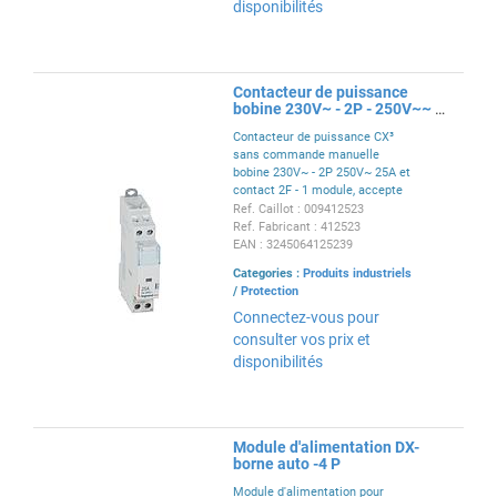
disponibilités
Contacteur de puissance
bobine 230V~ - 2P - 250V~~ -
25 A - 2 F - 1 module
Contacteur de puissance CX³
sans commande manuelle
bobine 230V~ - 2P 250V~ 25A et
contact 2F - 1 module, accepte
le peigne d'alimentation -
Ref. Caillot : 009412523
conforme NF EN 61095
Ref. Fabricant : 412523
EAN : 3245064125239
Categories :
Produits industriels
/
Protection
Connectez-vous pour
consulter vos prix et
disponibilités
Module d'alimentation DX-
borne auto -4 P
Module d'alimentation pour