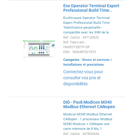
Esx Operator Terminal Expert
Professional Build Time
Teamlicence perpetuelle
EcoStruxure Operator Terminal
Expert Professional Build Time
Teamlicence perpetuelle -
compatible avec les IHM de la
gamme Harmony
Ref. Caillot : 437120625
Ref. Fabricant :
HMIEOTEBTP10P
EAN : 3606487021872
Categories :
Divers et services
/
Installations et prestations
Connectez-vous pour
consulter vos prix et
disponibilités
DID - Pack Modicon M340
Modbus Ethernet CANopen
Modicon M340 Modbus Ethernet
CANopen : 1 processeur Modbus
M340 Modicon + CANopen une
carte mémoire de 8 Mo, 1
alimentation 230 V, 1 module
Ref. Caillot : 007833434