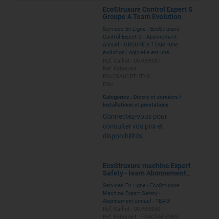
EcoStruxure Control Expert S
Groupe A Team Evolution
Services En Ligne - EcoStruxure
Control Expert S - Abonnement
Annuel - GROUPE A TEAM -Une
évolution Logicielle est une
évolution en taille d'un logiciel :
Ref. Caillot : 007099087
pour passer d'une licence 1
Ref. Fabricant :
Poste à une Licence Groupe
FSACSAUCDTUTYS
EAN :
Categories :
Divers et services
/
Installations et prestations
Connectez-vous pour
consulter vos prix et
disponibilités
EcoStruxure machine Expert
Safety - team Abonnement
Annuel
Services En Ligne - EcoStruxure
Machine Expert Safety -
Abonnement annuel - TEAM
Ref. Caillot : 007993030
Ref. Fabricant : FSACSATEMES