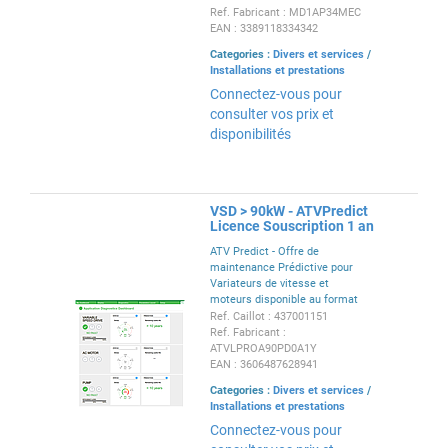
16E avec bornier à vis, 1 module
Ref. Fabricant : MD1AP34MEC
relais 16S avec bornier à vis, 1
EAN : 3389118334342
rack 8 emplacements
Categories :
Divers et services
/
extensibles.
Installations et prestations
Connectez-vous pour
consulter vos prix et
disponibilités
VSD > 90kW - ATVPredict
Licence Souscription 1 an
ATV Predict - Offre de
maintenance Prédictive pour
Variateurs de vitesse et
moteurs disponible au format
licence ou souscription et dans
Ref. Caillot : 437001151
nos contrats de services
Ref. Fabricant :
ATVLPROA90PD0A1Y
EAN : 3606487628941
Categories :
Divers et services
/
Installations et prestations
Connectez-vous pour