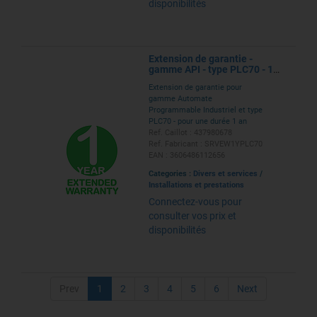
disponibilités
Extension de garantie -
gamme API - type PLC70 - 1
an
Extension de garantie pour
gamme Automate
Programmable Industriel et type
PLC70 - pour une durée 1 an
Ref. Caillot : 437980678
Ref. Fabricant : SRVEW1YPLC70
EAN : 3606486112656
Categories :
Divers et services
/
Installations et prestations
Connectez-vous pour
consulter vos prix et
disponibilités
Prev
1
2
3
4
5
6
Next