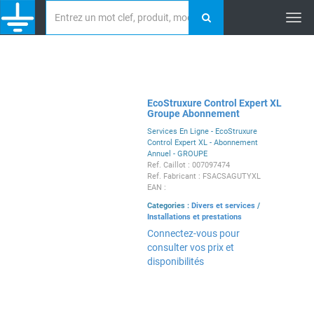
Tog
nav
EcoStruxure Control Expert XL
Groupe Abonnement
Services En Ligne - EcoStruxure
Control Expert XL - Abonnement
Annuel - GROUPE
Ref. Caillot : 007097474
Ref. Fabricant : FSACSAGUTYXL
EAN :
Categories :
Divers et services
/
Installations et prestations
Connectez-vous pour
consulter vos prix et
disponibilités