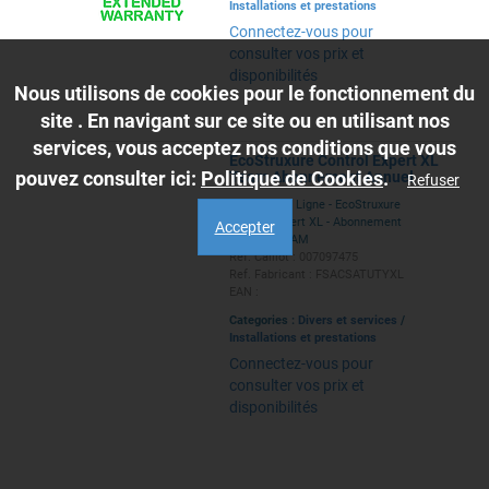
Installations et prestations
Connectez-vous pour
consulter vos prix et
disponibilités
Nous utilisons de cookies pour le fonctionnement du
site . En navigant sur ce site ou en utilisant nos
services, vous acceptez nos conditions que vous
EcoStruxure Control Expert XL
pouvez consulter ici:
Politique de Cookies
.
Team Abonnement Annuel
Refuser
Services En Ligne - EcoStruxure
Control Expert XL - Abonnement
Accepter
Annuel - TEAM
Ref. Caillot : 007097475
Ref. Fabricant : FSACSATUTYXL
EAN :
Categories :
Divers et services
/
Installations et prestations
Connectez-vous pour
consulter vos prix et
disponibilités