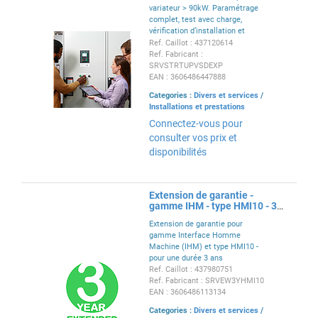
variateur > 90kW. Paramétrage
complet, test avec charge,
vérification d’installation et
conformité avec remise d'un
Ref. Caillot : 437120614
rapport et conseils de
Ref. Fabricant :
maintenances.
SRVSTRTUPVSDEXP
EAN : 3606486447888
Categories :
Divers et services
/
Installations et prestations
Connectez-vous pour
consulter vos prix et
disponibilités
Extension de garantie -
gamme IHM - type HMI10 - 3
ans
Extension de garantie pour
gamme Interface Homme
Machine (IHM) et type HMI10 -
pour une durée 3 ans
Ref. Caillot : 437980751
Ref. Fabricant : SRVEW3YHMI10
EAN : 3606486113134
Categories :
Divers et services
/