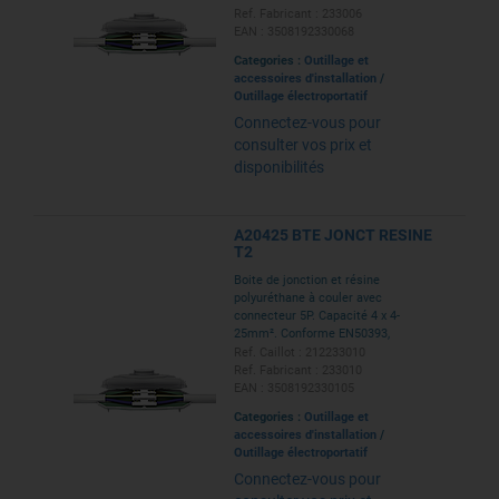
+90°C, résine à forme finale
Ref. Fabricant : 233006
rigide
EAN : 3508192330068
Categories :
Outillage et
accessoires d'installation
/
Outillage électroportatif
Connectez-vous pour
consulter vos prix et
disponibilités
A20425 BTE JONCT RESINE
T2
Boite de jonction et résine
polyuréthane à couler avec
connecteur 5P. Capacité 4 x 4-
25mm². Conforme EN50393,
0,6/1kV, IPX8, utilisation -20
Ref. Caillot : 212233010
+90°C, résine à forme finale
Ref. Fabricant : 233010
rigide
EAN : 3508192330105
Categories :
Outillage et
accessoires d'installation
/
Outillage électroportatif
Connectez-vous pour