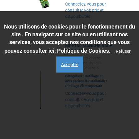
Connectez-vous pour
consulter vos prix et
disponibilités
Nous utilisons de cookies pour le fonctionnement du
site . En navigant sur ce site ou en utilisant nos
services, vous acceptez nos conditions que vous
MPE130 MANCHE BALAI
pouvez consulter ici:
Politique de Cookies
.
VISSE 130
Refuser
Ref. Caillot : 212393221
Ref. Fabricant : 393221
Accepter
EAN : 3508193932216
Categories :
Outillage et
accessoires d'installation
/
Outillage électroportatif
Connectez-vous pour
consulter vos prix et
disponibilités