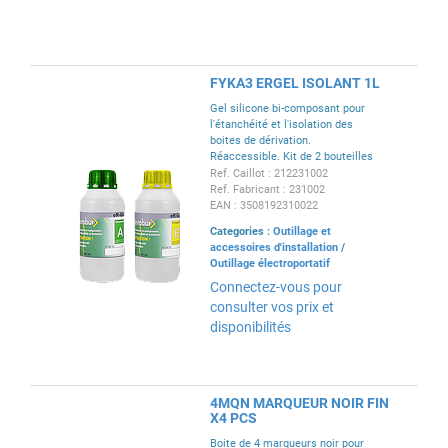
FYKA3 ERGEL ISOLANT 1L
Gel silicone bi-composant pour
l'étanchéité et l'isolation des
boites de dérivation.
Réaccessible. Kit de 2 bouteilles
de 0,5 l.
Ref. Caillot : 212231002
Ref. Fabricant : 231002
EAN : 3508192310022
Categories :
Outillage et
accessoires d'installation
/
Outillage électroportatif
Connectez-vous pour
consulter vos prix et
disponibilités
4MQN MARQUEUR NOIR FIN
X4 PCS
Boite de 4 marqueurs noir pour