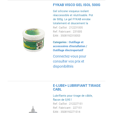
FYKAB VISCO GEL ISOL 500G
Gel silicone visqueux isolant
réaccessible et réutilisable. Pot
de 500g. Le gel FYKAB enrobe
totalement et doucement la
forme du produit sur lequel on le
Ref. Caillot : 212231005
pose.
Ref. Fabricant : 231005
EAN : 3508192310053
Categories :
Outillage et
accessoires d'installation
/
Outillage électroportatif
Connectez-vous pour
consulter vos prix et
disponibilités
E-LUBE+ LUBRIFIANT TIRAGE
CABL
Lubrifiants pour tirage de câble,
flacon de 0,95 l
Ref. Caillot : 212227151
Ref. Fabricant : 227151
EAN : 3508192271514