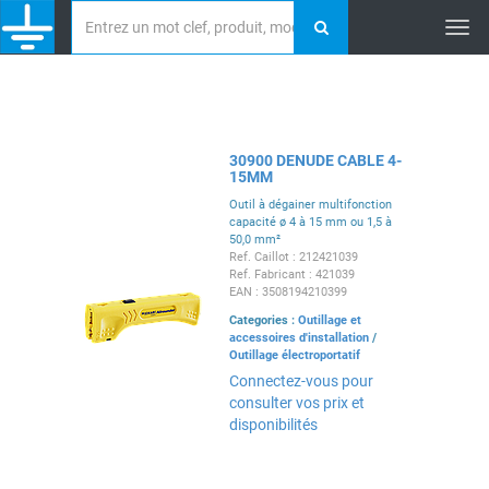
Tog
nav
30900 DENUDE CABLE 4-
15MM
Outil à dégainer multifonction
capacité ø 4 à 15 mm ou 1,5 à
50,0 mm²
Ref. Caillot : 212421039
Ref. Fabricant : 421039
EAN : 3508194210399
Categories :
Outillage et
accessoires d'installation
/
Outillage électroportatif
Connectez-vous pour
consulter vos prix et
disponibilités