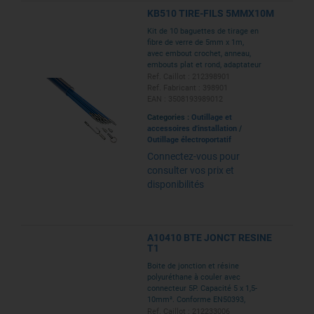
KB510 TIRE-FILS 5MMX10M
Kit de 10 baguettes de tirage en
fibre de verre de 5mm x 1m,
avec embout crochet, anneau,
embouts plat et rond, adaptateur
F/F. livré en tube.
Ref. Caillot : 212398901
Ref. Fabricant : 398901
EAN : 3508193989012
Categories :
Outillage et
accessoires d'installation
/
Outillage électroportatif
Connectez-vous pour
consulter vos prix et
disponibilités
A10410 BTE JONCT RESINE
T1
Boite de jonction et résine
polyuréthane à couler avec
connecteur 5P. Capacité 5 x 1,5-
10mm². Conforme EN50393,
0,6/1kV, IPX8, utilisation -20
Ref. Caillot : 212233006