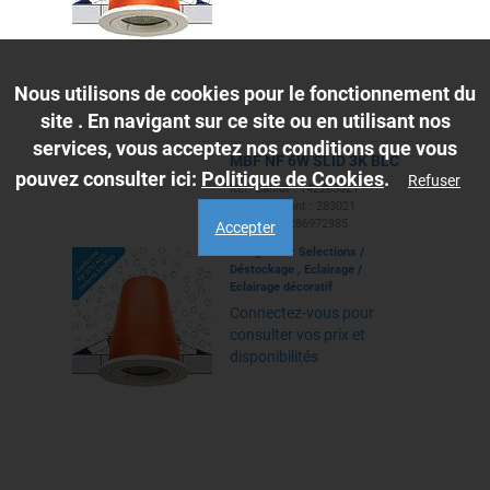
Nous utilisons de cookies pour le fonctionnement du
site . En navigant sur ce site ou en utilisant nos
services, vous acceptez nos conditions que vous
MBF NF 6W SLID 3K BLC
pouvez consulter ici:
Politique de Cookies
.
Refuser
Ref. Caillot : 142283021
Ref. Fabricant : 283021
EAN : 3760286972985
Accepter
Categories :
Selections
/
Déstockage
,
Eclairage
/
Eclairage décoratif
Connectez-vous pour
consulter vos prix et
disponibilités