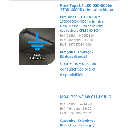
Pure Tops L1 LED 530-600lm
2700-4000K orientable blanc
Pure Tops L1 LED 530-600lm
2700K-3000K-4000K orientable
blanc, classe II, indice de rendu
des couleurs CRI:80-89, IK04,
IP65, angle de faisceau:faisceau
Ref. Caillot : 043083120
extensif 40-80°, puiss.:6 W,
Ref. Fabricant : 083120
efficience:100lm/W, montage au
EAN : 3477870831206
plafond
Categories :
Eclairage
/
Eclairage décoratif
Connectez-vous pour
consulter vos prix et
disponibilités
MBA IP20 NF 6W SLI 4K BLC
Ref. Caillot : 142146201
Ref. Fabricant : 146201
EAN : 3760286972152
Categories :
Selections
/
Déstockage
,
Eclairage
/