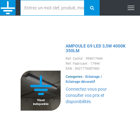
Tog
nav
AMPOULE G9 LED 3,5W 4000K
350LM
Ref. Caillot : 994017444
Ref. Fabricant : 17444
EAN : 8421776087460
Categories :
Eclairage
/
Eclairage décoratif
Connectez-vous pour
consulter vos prix et
disponibilités