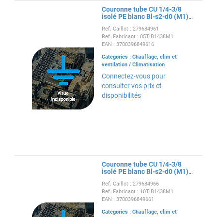
Couronne tube CU 1/4-3/8
isolé PE blanc Bl-s2-d0 (M1)
05m
Ref. Caillot : 279684961
Ref. Fabricant : 05TIB1438M1
EAN : 3700396849616
Categories :
Chauffage, clim et
ventilation
/
Climatisation
Connectez-vous pour
consulter vos prix et
disponibilités
Couronne tube CU 1/4-3/8
isolé PE blanc Bl-s2-d0 (M1)
10m
Ref. Caillot : 279684966
Ref. Fabricant : 10TIB1438M1
EAN : 3700396849661
Categories :
Chauffage, clim et