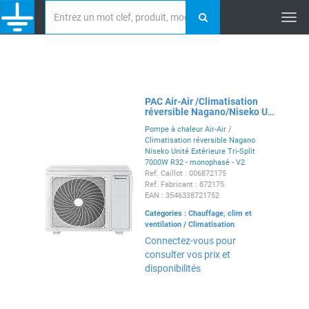
Tog
nav
PAC Air-Air /Climatisation
réversible Nagano/Niseko UE
Tri-split 7000W R32 V2
Pompe à chaleur Air-Air /
Climatisation réversible Nagano
Niseko Unité Extérieure Tri-Split
7000W R32 - monophasé - V2
Ref. Caillot : 006872175
Ref. Fabricant : 872175
EAN : 3546338721752
Categories :
Chauffage, clim et
ventilation
/
Climatisation
Connectez-vous pour
consulter vos prix et
disponibilités