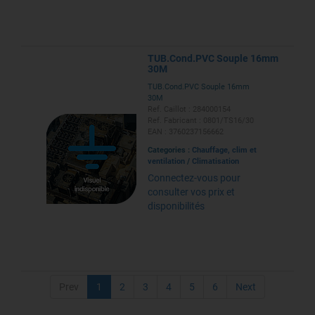
TUB.Cond.PVC Souple 16mm
30M
TUB.Cond.PVC Souple 16mm
30M
Ref. Caillot : 284000154
Ref. Fabricant : 0801/TS16/30
EAN : 3760237156662
Categories :
Chauffage, clim et
ventilation
/
Climatisation
Connectez-vous pour
consulter vos prix et
disponibilités
Prev
1
2
3
4
5
6
Next