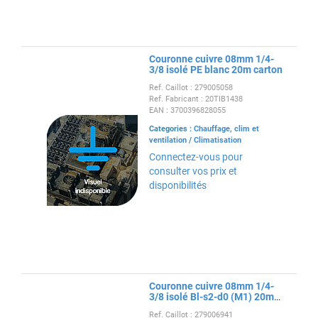
Couronne cuivre 08mm 1/4-
3/8 isolé PE blanc 20m carton
Ref. Caillot : 279005058
Ref. Fabricant : 20TIB1438
EAN : 3700396828055
Categories :
Chauffage, clim et
ventilation
/
Climatisation
Connectez-vous pour
consulter vos prix et
disponibilités
Couronne cuivre 08mm 1/4-
3/8 isolé Bl-s2-d0 (M1) 20m
carton
Ref. Caillot : 279006941