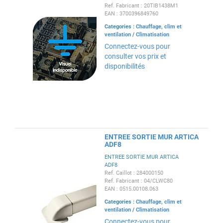
Ref. Fabricant : 20TIB1438M1
EAN : 3700396849760
Categories :
Chauffage, clim et
ventilation
/
Climatisation
Connectez-vous pour
consulter vos prix et
disponibilités
ENTREE SORTIE MUR ARTICA
ADF8
ENTREE SORTIE MUR ARTICA
ADF8
Ref. Caillot : 284000150
Ref. Fabricant : 04/CLWC80
EAN : 0515.00108.063
Categories :
Chauffage, clim et
ventilation
/
Climatisation
Connectez-vous pour