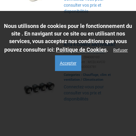
consulter vos prix et
disponibilités
Nous utilisons de cookies pour le fonctionnement du
site . En navigant sur ce site ou en utilisant nos
services, vous acceptez nos conditions que vous
KITx 4 CONES ANTIVIBRAT.
pouvez consulter ici:
Politique de Cookies
.
Refuser
KITx 4 CONES ANTIVIBRAT.
Ref. Caillot : 284000103
Ref. Fabricant : MCD/AVCO
Accepter
EAN : 3200000003781
Categories :
Chauffage, clim et
ventilation
/
Climatisation
Connectez-vous pour
consulter vos prix et
disponibilités